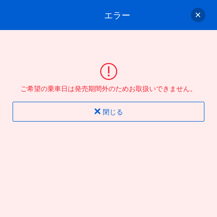
エラー
ゲスト
さん
ログイン/会員登録
行きのバスを選んでください
ご希望の乗車日は発売期間外のためお取扱いできません。
バス選択
情報入力
確認
完了
閉じる
片道
往復
出発地
到着地
行き