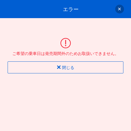
エラー
ゲスト
さん
ログイン/会員登録
行きのバスを選んでください
ご希望の乗車日は発売期間外のためお取扱いできません。
バス選択
情報入力
確認
完了
閉じる
片道
往復
出発地
到着地
行き