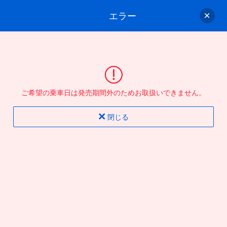
エラー
ゲスト
さん
ログイン/会員登録
行きのバスを選んでください
ご希望の乗車日は発売期間外のためお取扱いできません。
バス選択
情報入力
確認
完了
閉じる
片道
往復
出発地
到着地
行き