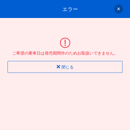
エラー
ゲスト
さん
ログイン/会員登録
行きのバスを選んでください
ご希望の乗車日は発売期間外のためお取扱いできません。
バス選択
情報入力
確認
完了
閉じる
片道
往復
出発地
到着地
行き