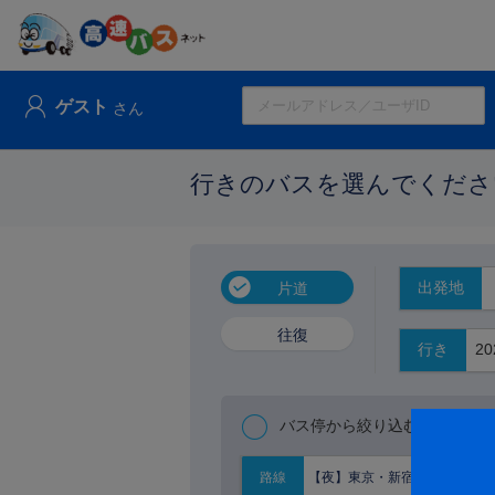
ゲスト
さん
行きのバスを選んでくださ
出発地
片道
往復
行き
バス停から絞り込む
【夜】東京・新宿⇔京阪神
路線