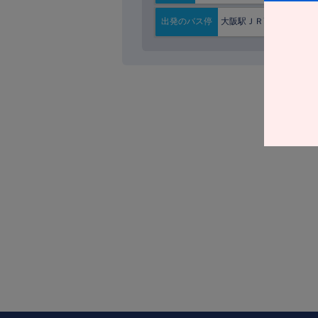
大阪駅ＪＲ高速ＢＴ
出発の
バス停