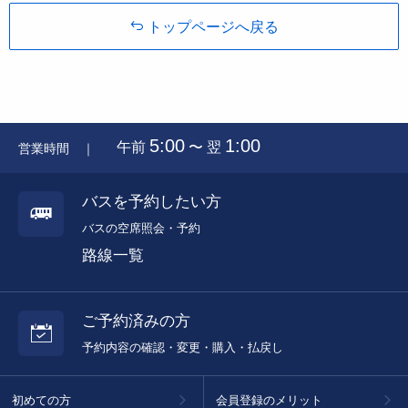
トップページへ戻る
5:00
1:00
午前
〜 翌
営業時間 ｜
バスを予約したい方
バスの空席照会・予約
路線一覧
ご予約済みの方
予約内容の確認・変更・購入・払戻し
初めての方
会員登録のメリット