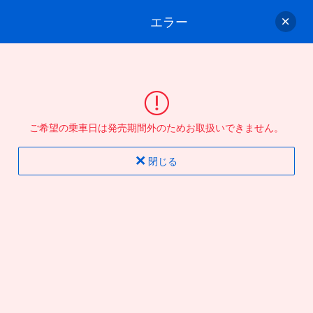
エラー
ゲスト
さん
ログイン/会員登録
行きのバスを選んでください
ご希望の乗車日は発売期間外のためお取扱いできません。
バス選択
情報入力
確認
完了
閉じる
片道
往復
出発地
到着地
行き