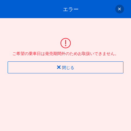
エラー
ゲスト
さん
ログイン/会員登録
行きのバスを選んでください
ご希望の乗車日は発売期間外のためお取扱いできません。
バス選択
情報入力
確認
完了
閉じる
片道
往復
出発地
到着地
行き