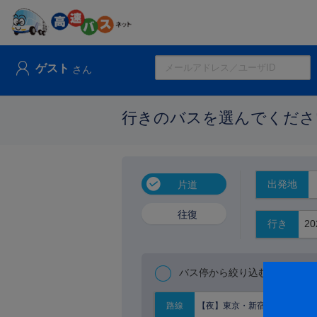
ゲスト
さん
行きのバスを選んでくださ
出発地
片道
往復
行き
バス停から絞り込む
【夜】東京・新宿⇔京阪神
路線