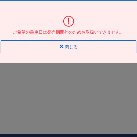
大阪駅ＪＲ高速ＢＴ
到着の
バス停
地図
地図
ご希望の乗車日は発売期間外のためお取扱いできません。
閉じる