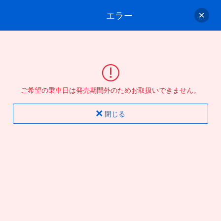
エラー
ゲスト
さん
ログイン/会員登録
行きのバスを選んでください
ご希望の乗車日は発売期間外のためお取扱いできません。
バス選択
情報入力
確認
完了
閉じる
片道
往復
出発地
到着地
行き