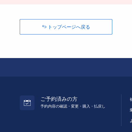
トップページへ戻る
ご予約済みの方
予約内容の確認・変更・購入・払戻し