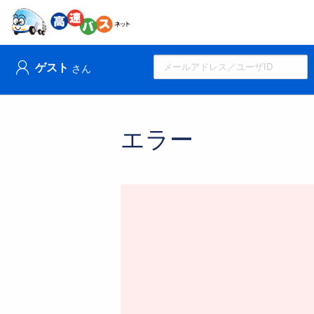
ゲスト
さん
エラー