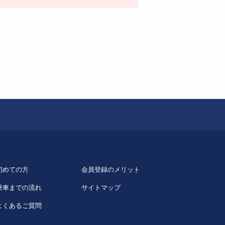
初めての方
会員登録のメリット
乗車までの流れ
サイトマップ
よくあるご質問