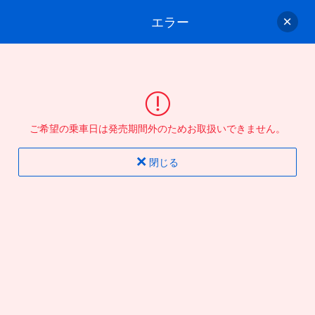
エラー
ゲスト
さん
ログイン/会員登録
行きのバスを選んでください
ご希望の乗車日は発売期間外のためお取扱いできません。
バス選択
情報入力
確認
完了
閉じる
片道
往復
出発地
到着地
行き