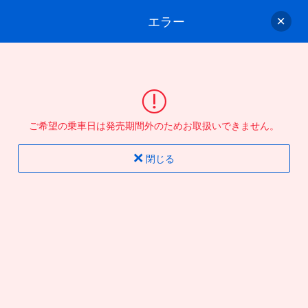
エラー
ゲスト
さん
ログイン/会員登録
行きのバスを選んでください
ご希望の乗車日は発売期間外のためお取扱いできません。
バス選択
情報入力
確認
完了
閉じる
片道
往復
出発地
到着地
行き