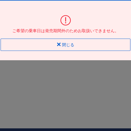
東京駅日本橋口
到着の
バス停
地図
地図
ご希望の乗車日は発売期間外のためお取扱いできません。
閉じる