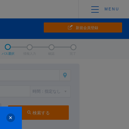
新規会員登録
バス選択
情報入力
確認
完了
検索する