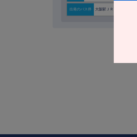
大阪駅ＪＲ高速ＢＴ
出発の
バス停