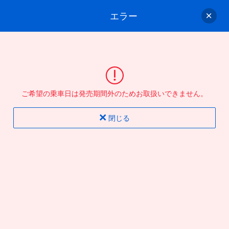
エラー
ゲスト
さん
ログイン/会員登録
行きのバスを選んでください
ご希望の乗車日は発売期間外のためお取扱いできません。
バス選択
情報入力
確認
完了
閉じる
片道
往復
出発地
到着地
行き