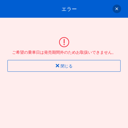
エラー
ゲスト
さん
ログイン/会員登録
行きのバスを選んでください
ご希望の乗車日は発売期間外のためお取扱いできません。
バス選択
情報入力
確認
完了
閉じる
片道
往復
出発地
到着地
行き