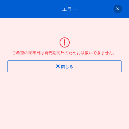
エラー
ゲスト
さん
ログイン/会員登録
行きのバスを選んでください
ご希望の乗車日は発売期間外のためお取扱いできません。
バス選択
情報入力
確認
完了
閉じる
片道
往復
出発地
到着地
行き