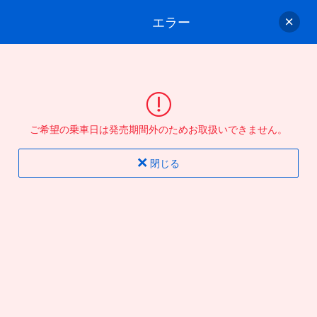
エラー
ゲスト
さん
ログイン/会員登録
行きのバスを選んでください
ご希望の乗車日は発売期間外のためお取扱いできません。
バス選択
情報入力
確認
完了
閉じる
片道
往復
出発地
到着地
行き