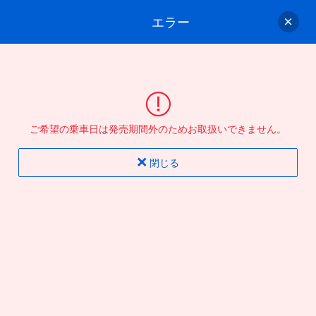
エラー
ゲスト
さん
ログイン/会員登録
行きのバスを選んでください
ご希望の乗車日は発売期間外のためお取扱いできません。
バス選択
情報入力
確認
完了
閉じる
片道
往復
出発地
到着地
行き