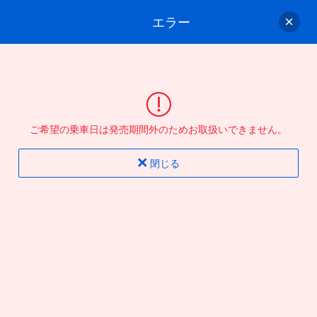
エラー
ゲスト
さん
ログイン/会員登録
行きのバスを選んでください
ご希望の乗車日は発売期間外のためお取扱いできません。
バス選択
情報入力
確認
完了
閉じる
片道
往復
出発地
到着地
行き