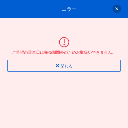
エラー
ゲスト
さん
ログイン/会員登録
行きのバスを選んでください
ご希望の乗車日は発売期間外のためお取扱いできません。
バス選択
情報入力
確認
完了
閉じる
片道
往復
出発地
到着地
行き