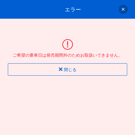
エラー
ゲスト
さん
ログイン/会員登録
行きのバスを選んでください
ご希望の乗車日は発売期間外のためお取扱いできません。
バス選択
情報入力
確認
完了
閉じる
片道
往復
出発地
到着地
行き