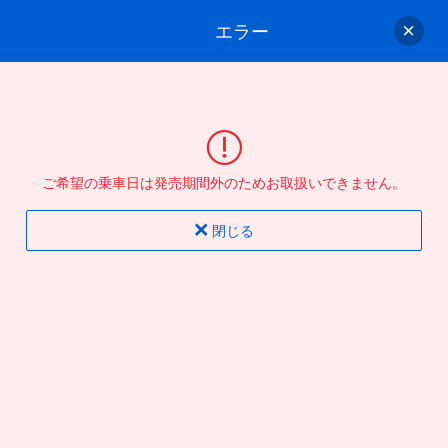
エラー
ゲスト
さん
ログイン/会員登録
行きのバスを選んでください
ご希望の乗車日は発売期間外のためお取扱いできません。
バス選択
情報入力
確認
完了
閉じる
片道
往復
出発地
到着地
行き