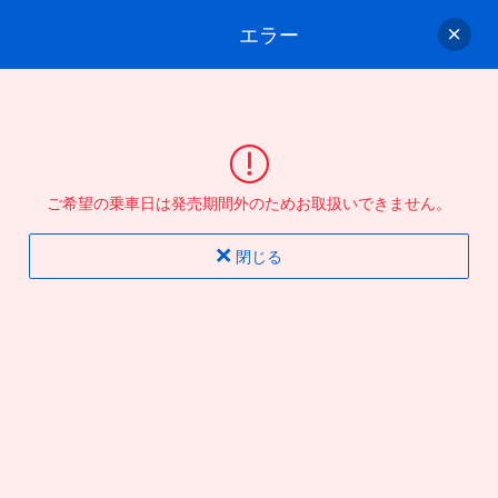
エラー
ゲスト
さん
ログイン/会員登録
行きのバスを選んでください
ご希望の乗車日は発売期間外のためお取扱いできません。
バス選択
情報入力
確認
完了
閉じる
片道
往復
出発地
到着地
行き