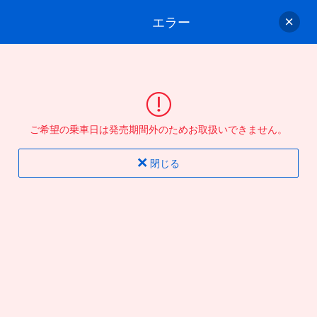
エラー
ゲスト
さん
ログイン/会員登録
行きのバスを選んでください
ご希望の乗車日は発売期間外のためお取扱いできません。
バス選択
情報入力
確認
完了
閉じる
片道
往復
出発地
到着地
行き