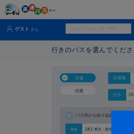
ゲスト
さん
行きのバスを選んでくださ
出発地
片道
往復
行き
バス停から絞り込む
【夜】東京・新宿⇔京阪神
路線