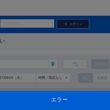
ログイン
い
到着地
帰り
路線から絞り込む
エラー
路線の詳細を見る