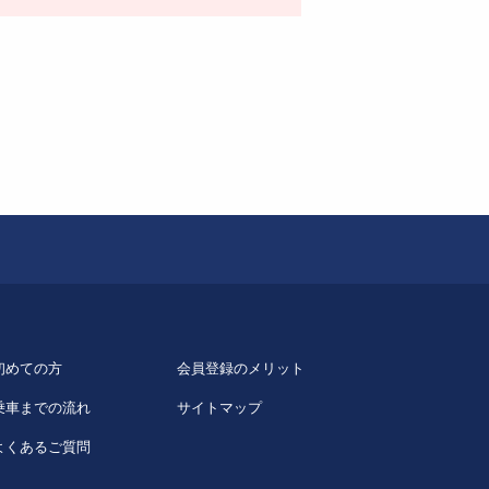
初めての方
会員登録のメリット
乗車までの流れ
サイトマップ
よくあるご質問