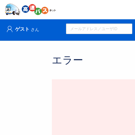
ゲスト
さん
エラー