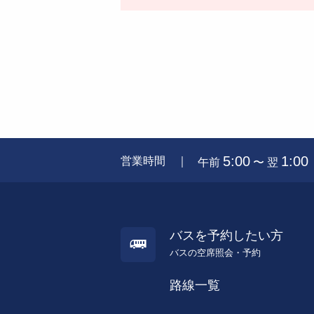
5:00
1:00
営業時間 ｜
午前
〜 翌
バスを予約したい方
バスの空席照会・予約
路線一覧