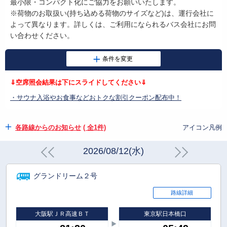
最小限・コンパクト化にご協力をお願いいたします。
※荷物のお取扱い
(
持ち込める荷物のサイズなど
)
は、運行会社に
よって異なります。詳しくは、ご利用になられるバス会社にお問
い合わせください。
⇓空席照会結果は下にスライドしてください⇓
・サウナ入浴やお食事などおトクな割引クーポン配布中！
各路線からのお知らせ
( 全1件)
アイコン凡例
2026/08/12(水)
グランドリーム２号
路線詳細
大阪駅ＪＲ高速ＢＴ
東京駅日本橋口