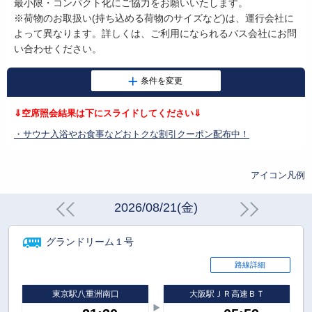
最小限・コンパクト化にご協力をお願いいたします。
※荷物のお取扱い
(
持ち込める荷物のサイズなど
)
は、運行会社に
よって異なります。詳しくは、ご利用になられるバス会社にお問
い合わせください。
⇓空席照会結果は下にスライドしてください⇓
・サウナ入浴やお食事などおトクな割引クーポン配布中！
アイコン凡例
2026/08/21(金)
グランドリーム１号
路線詳細
東京駅八重洲南口
大阪駅ＪＲ高速ＢＴ