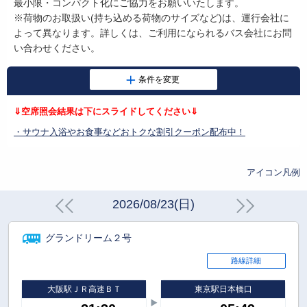
最小限・コンパクト化にご協力をお願いいたします。
※荷物のお取扱い
(
持ち込める荷物のサイズなど
)
は、運行会社に
よって異なります。詳しくは、ご利用になられるバス会社にお問
い合わせください。
⇓空席照会結果は下にスライドしてください⇓
・サウナ入浴やお食事などおトクな割引クーポン配布中！
アイコン凡例
2026/08/23(日)
グランドリーム２号
路線詳細
大阪駅ＪＲ高速ＢＴ
東京駅日本橋口