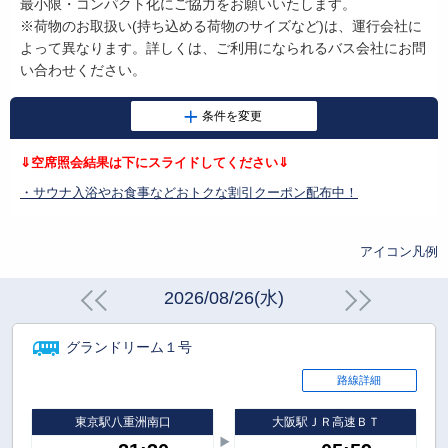
最小限・コンパクト化にご協力をお願いいたします。
※荷物のお取扱い
(
持ち込める荷物のサイズなど
)
は、運行会社に
よって異なります。詳しくは、ご利用になられるバス会社にお問
い合わせください。
⇓空席照会結果は下にスライドしてください⇓
・サウナ入浴やお食事などおトクな割引クーポン配布中！
アイコン凡例
2026/08/26(水)
グランドリーム１号
路線詳細
東京駅八重洲南口
大阪駅ＪＲ高速ＢＴ