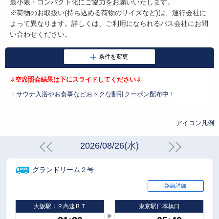
最小限・コンパクト化にご協力をお願いいたします。
※荷物のお取扱い
(
持ち込める荷物のサイズなど
)
は、運行会社に
よって異なります。詳しくは、ご利用になられるバス会社にお問
い合わせください。
⇓空席照会結果は下にスライドしてください⇓
・サウナ入浴やお食事などおトクな割引クーポン配布中！
アイコン凡例
2026/08/26(水)
グランドリーム２号
路線詳細
大阪駅ＪＲ高速ＢＴ
東京駅日本橋口