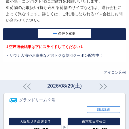
最小限・コンパクト化にご協力をお願いいたします。
※荷物のお取扱い
(
持ち込める荷物のサイズなど
)
は、運行会社に
よって異なります。詳しくは、ご利用になられるバス会社にお問
い合わせください。
⇓空席照会結果は下にスライドしてください⇓
・サウナ入浴やお食事などおトクな割引クーポン配布中！
アイコン凡例
2026/08/29(土)
グランドリーム２号
路線詳細
大阪駅ＪＲ高速ＢＴ
東京駅日本橋口