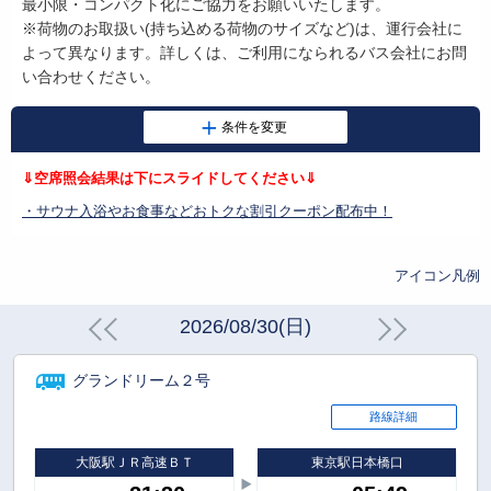
最小限・コンパクト化にご協力をお願いいたします。
※荷物のお取扱い
(
持ち込める荷物のサイズなど
)
は、運行会社に
よって異なります。詳しくは、ご利用になられるバス会社にお問
い合わせください。
⇓空席照会結果は下にスライドしてください⇓
・サウナ入浴やお食事などおトクな割引クーポン配布中！
アイコン凡例
2026/08/30(日)
グランドリーム２号
路線詳細
大阪駅ＪＲ高速ＢＴ
東京駅日本橋口