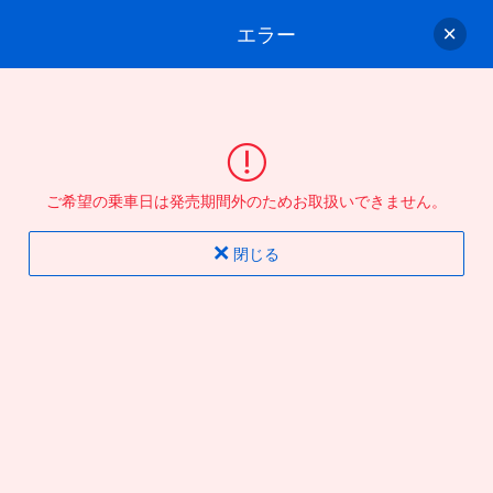
エラー
ゲスト
さん
ログイン/会員登録
行きのバスを選んでください
ご希望の乗車日は発売期間外のためお取扱いできません。
バス選択
情報入力
確認
完了
閉じる
片道
往復
出発地
到着地
行き