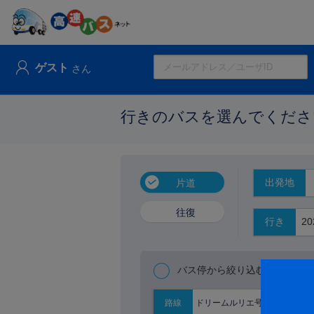
ゲスト
さん
行きのバスを選んでくださ
出発地
片道
往復
行き
バス停から絞り込む
ドリームルリエ号
路線