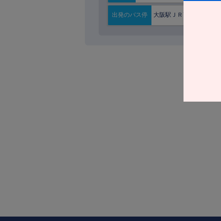
大阪駅ＪＲ高速ＢＴ
出発の
バス停