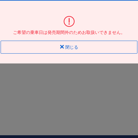
東京駅日本橋口
到着の
バス停
地図
地図
ご希望の乗車日は発売期間外のためお取扱いできません。
閉じる