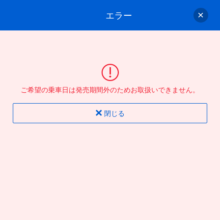
エラー
ゲスト
さん
ログイン/会員登録
行きのバスを選んでください
ご希望の乗車日は発売期間外のためお取扱いできません。
バス選択
情報入力
確認
完了
閉じる
片道
往復
出発地
到着地
行き