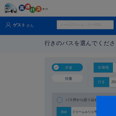
ゲスト
さん
行きのバスを選んでくださ
出発地
片道
往復
行き
バス停から絞り込む
ドリームルリエ号
路線