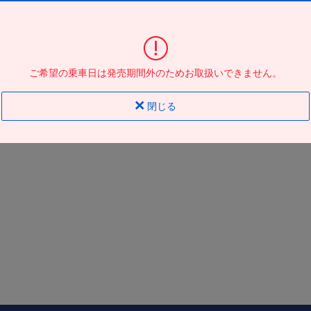
東京駅日本橋口
到着の
バス停
地図
地図
ご希望の乗車日は発売期間外のためお取扱いできません。
閉じる