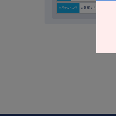
大阪駅ＪＲ高速ＢＴ
出発の
バス停