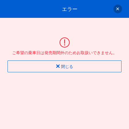
エラー
ゲスト
さん
ログイン/会員登録
行きのバスを選んでください
ご希望の乗車日は発売期間外のためお取扱いできません。
バス選択
情報入力
確認
完了
閉じる
片道
往復
出発地
到着地
行き