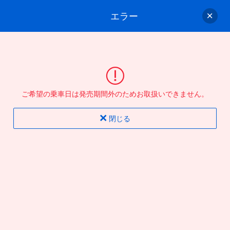
エラー
ゲスト
さん
ログイン/会員登録
行きのバスを選んでください
ご希望の乗車日は発売期間外のためお取扱いできません。
バス選択
情報入力
確認
完了
閉じる
片道
往復
出発地
到着地
行き