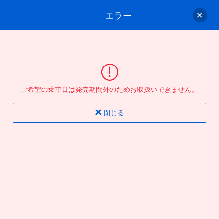
エラー
ゲスト
さん
ログイン/会員登録
行きのバスを選んでください
ご希望の乗車日は発売期間外のためお取扱いできません。
バス選択
情報入力
確認
完了
閉じる
片道
往復
出発地
到着地
行き