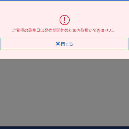
東京駅日本橋口
到着の
バス停
地図
地図
ご希望の乗車日は発売期間外のためお取扱いできません。
閉じる