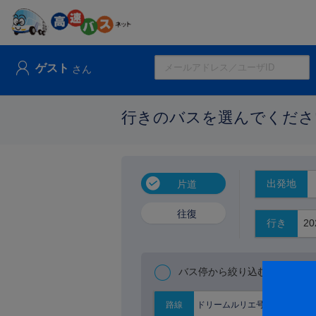
ゲスト
さん
行きのバスを選んでくださ
出発地
片道
往復
行き
バス停から絞り込む
ドリームルリエ号
路線