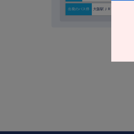
大阪駅ＪＲ高速ＢＴ
出発の
バス停