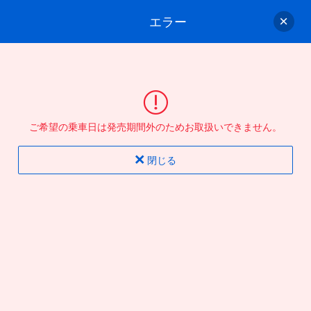
エラー
ゲスト
さん
ログイン/会員登録
行きのバスを選んでください
ご希望の乗車日は発売期間外のためお取扱いできません。
バス選択
情報入力
確認
完了
閉じる
片道
往復
出発地
到着地
行き