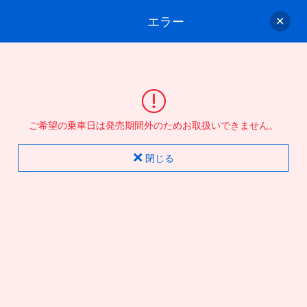
エラー
ゲスト
さん
ログイン/会員登録
行きのバスを選んでください
ご希望の乗車日は発売期間外のためお取扱いできません。
バス選択
情報入力
確認
完了
閉じる
片道
往復
出発地
到着地
行き