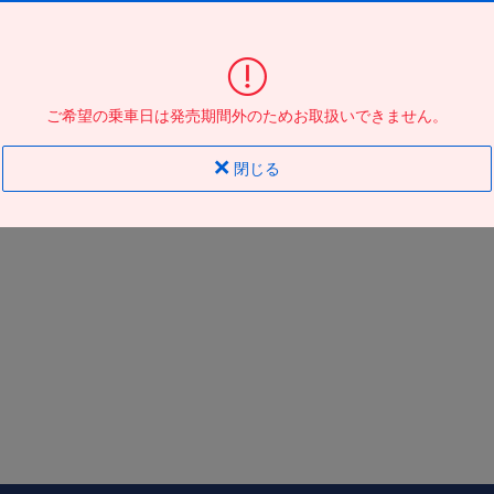
大阪駅ＪＲ高速ＢＴ
到着の
バス停
地図
地図
ご希望の乗車日は発売期間外のためお取扱いできません。
閉じる