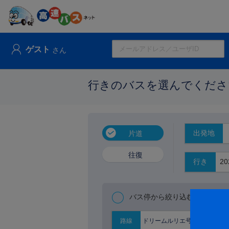
ゲスト
さん
行きのバスを選んでくださ
出発地
片道
往復
行き
バス停から絞り込む
ドリームルリエ号
路線