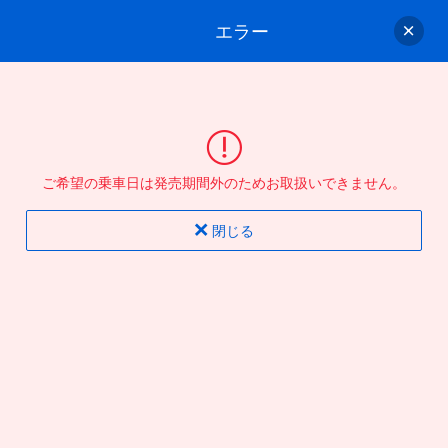
エラー
ゲスト
さん
ログイン/会員登録
行きのバスを選んでください
ご希望の乗車日は発売期間外のためお取扱いできません。
バス選択
情報入力
確認
完了
閉じる
片道
往復
出発地
到着地
行き