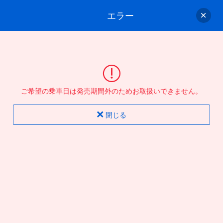
エラー
ゲスト
さん
ログイン/会員登録
行きのバスを選んでください
ご希望の乗車日は発売期間外のためお取扱いできません。
バス選択
情報入力
確認
完了
閉じる
片道
往復
出発地
到着地
行き