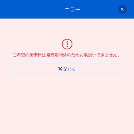
エラー
ゲスト
さん
ログイン/会員登録
行きのバスを選んでください
ご希望の乗車日は発売期間外のためお取扱いできません。
バス選択
情報入力
確認
完了
閉じる
片道
往復
出発地
到着地
行き