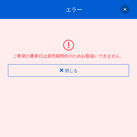
エラー
ゲスト
さん
ログイン/会員登録
行きのバスを選んでください
ご希望の乗車日は発売期間外のためお取扱いできません。
バス選択
情報入力
確認
完了
閉じる
片道
往復
出発地
到着地
行き