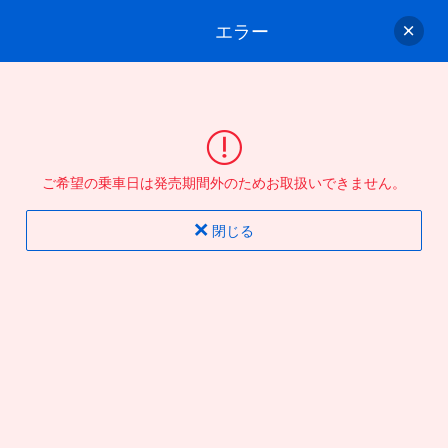
エラー
ゲスト
さん
ログイン/会員登録
行きのバスを選んでください
ご希望の乗車日は発売期間外のためお取扱いできません。
バス選択
情報入力
確認
完了
閉じる
片道
往復
出発地
到着地
行き